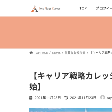
コ
ナ
TOP
プロフィ
ン
ビ
テ
ゲ
ン
ー
ツ
シ
へ
ョ
ス
ン
キ
に
ッ
移
TOP PAGE
NEWS
重要なお知らせ
【キャリア戦略
プ
動
【キャリア戦略カレッ
始】
最
2021年11月23日
2021年11月23日
say
終
更
新