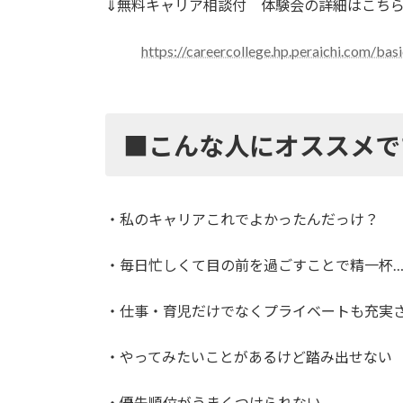
⇓無料キャリア相談付 体験会の詳細はこち
https://careercollege.hp.peraichi.com/bas
■こんな人にオススメで
・私のキャリアこれでよかったんだっけ？
・毎日忙しくて目の前を過ごすことで精一杯
・仕事・育児だけでなくプライベートも充実
・やってみたいことがあるけど踏み出せない
・優先順位がうまくつけられない…