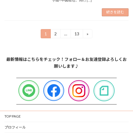
子版<中国駐在、同行 […]
続きを読む
投
1
2
…
13
»
固
固
固
定
定
定
稿
ペ
ペ
ペ
ー
ー
ー
の
ジ
ジ
ジ
最新情報はこちらをチェック！フォロー＆お友達登録よろしくお
ペ
願いします♪
ー
ジ
送
り
TOP PAGE
プロフィール