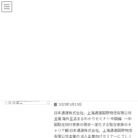
コ
ナ
ン
ビ
テ
ゲ
ン
ー
ツ
シ
へ
ョ
NEWS
ス
ン
キ
に
ッ
移
プ
動
TOP PAGE
NEWS
【法人企業向けセミナー/登壇のお知ら
∟イベント・セミナ
せ】日本通運株式会社、上海通運国際物
ー・講座
流有限公司 主催 海外生活まるわかりセ
ミナー
2025年1月15日
日本通運株式会社、上海通運国際物流有限公司
主催 海外生活まるわかりセミナー 中国編 ～中
国駐在同行家族の現状～変化する駐在家族のキ
ャリア観 日本通運株式会社、上海通運国際物流
有限公司主催の 法人企業向けセミナーにて […]