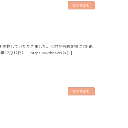
続きを読む
記事を掲載していただきました。＜駐在帯同を機に7割退
） https://withnews.jp […]
続きを読む