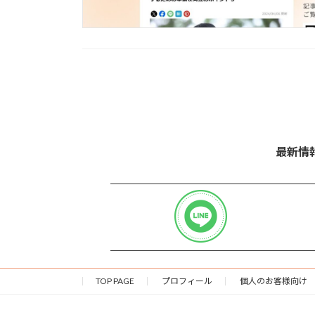
投
稿
の
最新情
ペ
ー
ジ
送
り
TOP PAGE
プロフィール
個人のお客様向け