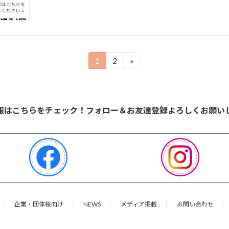
1
2
»
固
固
定
定
ペ
ペ
ー
ー
報はこちらをチェック！フォロー＆お友達登録よろしくお願い
ジ
ジ
企業・団体様向け
NEWS
メディア掲載
お問い合わせ