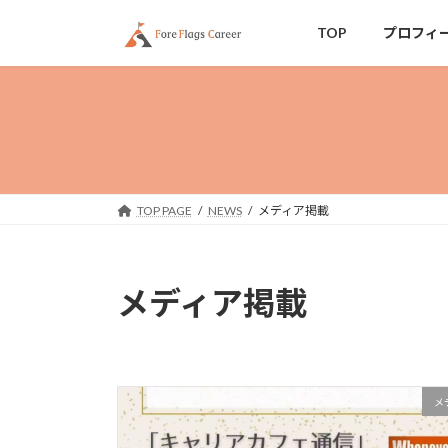
コ
ナ
TOP
プロフィ
ン
ビ
テ
ゲ
ン
ー
ツ
シ
へ
ョ
ス
ン
キ
に
ッ
移
TOP PAGE
NEWS
メディア掲載
プ
動
メディア掲載
メ